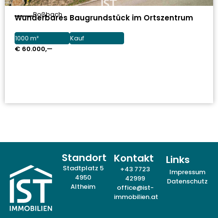
Roßbach
Wunderbares Baugrundstück im Ortszentrum
1000 m²
Kauf
€ 60.000,—
Standort
Kontakt
Links
Stadtplatz 5
+43 7723
Impressum
4950
42999
Datenschutz
Altheim
office@ist-
immobilien.at