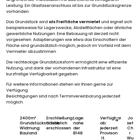
Leistung. Ein Glasfaseranschluss ist bis zur Grundstücksgrenze
vorhanden.
Das Grundstück wird
als Freifläche vermietet
und eignet sich
beispielsweise für Lagerzwecke, Abstellflächen oder ähnliche
gewerbliche Nutzungen. Eine Bebauung ist derzeit nicht
vorgesehen. Adaptierungen wie etwa das Einschottern der
Fläche sind grundsätzlich möglich, jedoch im Vorfeld mit dem
Vermieter abzustimmen.
Die rechteckige Grundstücksform ermöglicht eine effiziente
Nutzung, und dank der vorhandenen Infrastruktur ist eine
kurzfristige Verfügbarkeit gegeben.
Für weitere Informationen stehen wir Ihnen gerne zur
Verfügung.
Besichtigungen sind nach Terminvereinbarung jederzeit
möglich.
2400m²
Erschließung:
Lage:
Verfügbar
Jo
Grundstücksfläche
ortsüblich
nahe
ab:
sef
Widmung:
erschlossen
der
jederzeit
Ch
Bauland
B148
Provison
r.
lt.
Wu