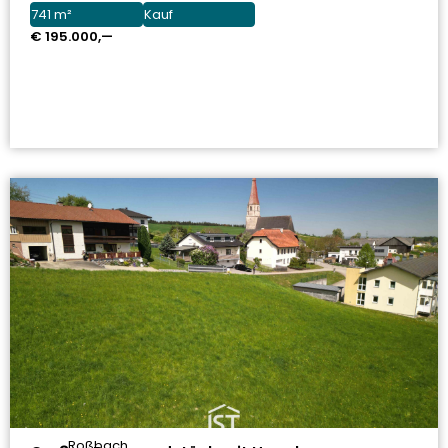
741 m²
Kauf
€ 195.000,—
Roßbach