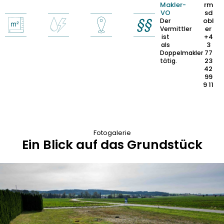
Makler-
rm
VO
sd
obl
Der
er
Vermittler
+4
ist
3
als
77
Doppelmakler
23
tätig.
42
99
9 11
Fotogalerie
Ein Blick auf das Grundstück