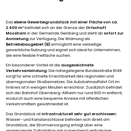
Das
ebene Gewerbegrundstück mit einer
Fläche von ca.
2.400 m²
befindet sich an der Grenze der
Ortschaft
Moosham
in der Gemeinde Geinberg und steht ab
sofort zur
Anmietung
zur Verfügung. Die Widmung als
Betriebsbaugebiet (B)
ermöglicht eine vielseitige
gewerbliche Nutzung und eignet sich ideal für Unternehmen,
die eine flexible Freifläche suchen.
Ein besonderer Vorteil ist die
ausgezeichnete
Verkehrsanbindung:
Die nahegelegene Bundesstraße B148
sorgt für eine schnelle Erreichbarkeit des regionalen und
überregionalen Straßennetzes. Die Autobahnauffahrt Ort im
Innkreis ist in wenigen Minuten erreichbar. Zusätzlich befindet
sich der Bahnhof Obernberg-Altheim nur rund 600 m entfernt,
wodurch auch eine bequeme Anreise mit öffentlichen
Verkehrsmitteln gewährleistet ist.
Das Grundstück ist
infrastrukturell sehr gut erschlossen:
Wasser- und Kanalanschlüsse befinden sich direkt am
Grundstück, die Stromversorgung erfolgt über eine
angrenzende Trafostation mit ausreichend verfügbarer