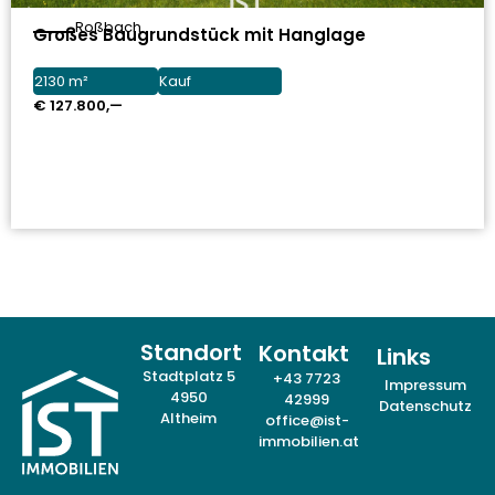
Roßbach
Großes Baugrundstück mit Hanglage
2130 m²
Kauf
€ 127.800,—
Standort
Kontakt
Links
Stadtplatz 5
+43 7723
Impressum
4950
42999
Datenschutz
Altheim
office@ist-
immobilien.at