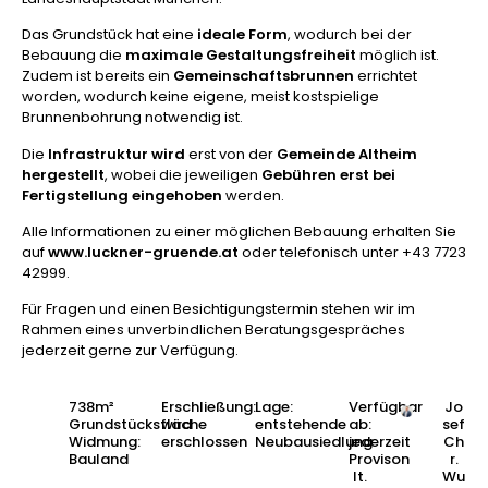
Das Grundstück hat eine
ideale Form
, wodurch bei der
Bebauung die
maximale Gestaltungsfreiheit
möglich ist.
Zudem ist bereits ein
Gemeinschaftsbrunnen
errichtet
worden, wodurch keine eigene, meist kostspielige
Brunnenbohrung notwendig ist.
Die
Infrastruktur
wird
erst von der
Gemeinde Altheim
hergestellt
, wobei die jeweiligen
Gebühren erst bei
Fertigstellung eingehoben
werden.
Alle Informationen zu einer möglichen Bebauung erhalten Sie
auf
www.luckner-gruende.at
oder telefonisch unter +43 7723
42999.
Für Fragen und einen Besichtigungstermin stehen wir im
Rahmen eines unverbindlichen Beratungsgespräches
jederzeit gerne zur Verfügung.
738m²
Erschließung:
Lage:
Verfügbar
Jo
Grundstücksfläche
wird
entstehende
ab:
sef
Widmung:
erschlossen
Neubausiedlung
jederzeit
Ch
Bauland
Provison
r.
lt.
Wu