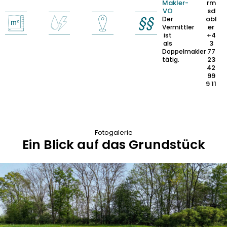
Makler-
rm
VO
sd
obl
Der
er
Vermittler
+4
ist
3
als
77
Doppelmakler
23
tätig.
42
99
9 11
Fotogalerie
Ein Blick auf das Grundstück