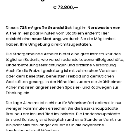
€ 73.800,—
Dieses
738 m² große Grundstück
liegt im
Nordwesten von
Altheim
, ein paar Minuten vom Stadtkern entfernt. Hier
entsteht eine
neue Siedlung
, wodurch Sie die Möglichkeit
haben, Ihre Umgebung direkt mitzugestalten.
Die Stadtgemeinde Altheim bietet eine gute Infrastruktur des
täglichen Bedarfs, wie verschiedenste Lebensmittelgeschäfte,
Kinderbetreuungseinrichtungen und ärztliche Versorgung.
Auch für die Freizeitgestaltung ist mit zahlreichen Vereinen
oder dem beliebten, beheizten Freibad und gemütlichen
Gaststätten gesorgt. In der Nähe lädt zudem die „Mühlheimer
Ache“ mit ihren angrenzenden Spazier- und Radwegen zur
Erholung ein.
Die Lage Altheims ist nicht nur für Wohnkomfort optimal. In nur
wenigen Fahrminuten erreichen Sie die Bezirkshauptstädte
Braunau am Inn und Ried im Innkreis. Die Landeshauptstädte
Linz und Salzburg sind lediglich rund eine Stunde entfernt, nur
ein paar Minuten länger dauert es in die bayerische
Landeshauptstadt München.